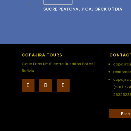
SUCRE PEATONAL Y CAL ORCK’O 1 DÍA
COPAJIRA TOURS
CONTAC
Calle Frias Nº 61 entre Bustillos Potosí –
copajira
Bolivia
reservas
copajira
(591) 77
2622523
Escr