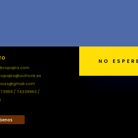
TO
NO ESPER
@copajira.com
copajira@outlook.es
tours@gmail.com
473959 / 74239963 /
5
ibenos