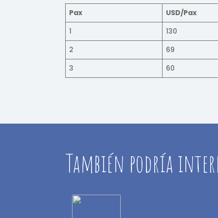
Pax
USD/Pax
1
130
2
69
3
60
También podría inter