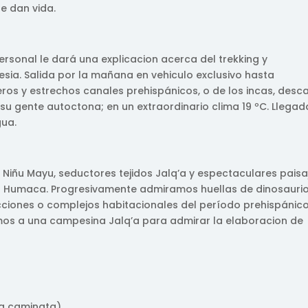
e dan vida.
ersonal le dará una explicacion acerca del trekking y
ia. Salida por la mañana en vehiculo exclusivo hasta
os y estrechos canales prehispánicos, o de los incas, desc
 su gente autoctona; en un extraordinario clima 19 ºC. Llegad
gua.
, Niñu Mayu, seductores tejidos Jalq’a y espectaculares paisa
or Humaca. Progresivamente admiramos huellas de dinosauri
cciones o complejos habitacionales del período prehispánico
mos a una campesina Jalq’a para admirar la elaboracion de
la caminata).