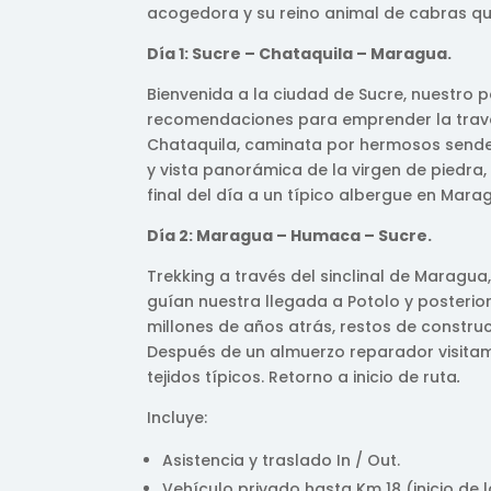
acogedora y su reino animal de cabras qu
Día 1: Sucre – Chataquila – Maragua.
Bienvenida a la ciudad de Sucre, nuestro p
recomendaciones para emprender la traves
Chataquila, caminata por hermosos sender
y vista panorámica de la virgen de piedra,
final del día a un típico albergue en Mara
Día 2: Maragua – Humaca – Sucre.
Trekking a través del sinclinal de Maragua
guían nuestra llegada a Potolo y posteri
millones de años atrás, restos de constru
Después de un almuerzo reparador visita
tejidos típicos. Retorno a inicio de ruta
.
Incluye:
Asistencia y traslado In / Out.
Vehículo privado hasta Km 18 (inicio de 