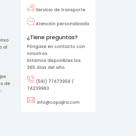
Servicio de transporte
Atención personalizada
¿Tiene preguntas?
anso
Póngase en contacto con
a al
nosotros
Estamos disponibles los
365 días del año.
jes
(591) 77473959 /
os de
74239963
.
info@copajira.com