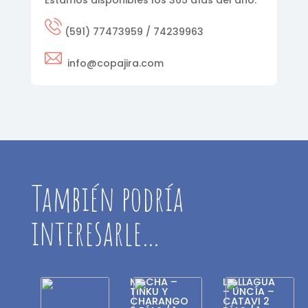
Estamos disponibles los 365 días del año.
(591) 77473959 / 74239963
info@copajira.com
También podría
interesarle…
MACHA –
LLALLAGUA
TINKU Y
– UNCÍA –
CHARANGO
CATAVI 2