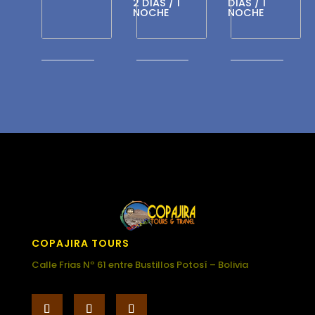
2 DÍAS / 1
DÍAS / 1
NOCHE
NOCHE
COPAJIRA TOURS
Calle Frias Nº 61 entre Bustillos Potosí – Bolivia