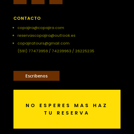
CONTACTO
copajira@copajira.com
reservascopajira@outlook.es
copajiratours@gmail.com
(591) 77473959 / 74239963 / 26225235
Escribenos
NO ESPERES MAS HAZ
TU RESERVA