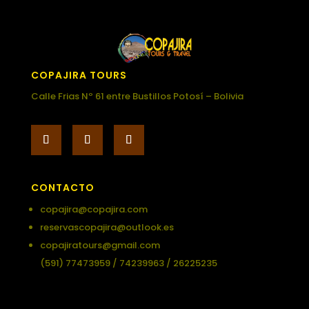
COPAJIRA TOURS
Calle Frias Nº 61 entre Bustillos Potosí – Bolivia
CONTACTO
copajira@copajira.com
reservascopajira@outlook.es
copajiratours@gmail.com
(591) 77473959 / 74239963 / 26225235