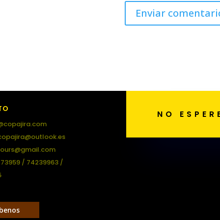
TO
NO ESPER
@copajira.com
copajira@outlook.es
tours@gmail.com
473959 / 74239963 /
5
ibenos