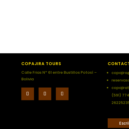
COPAJIRA TOURS
CONTAC
Calle Frias Nº 61 entre Bustillos Potosí –
copajira
Bolivia
reservas
copajira
(591) 77
2622523
Escr