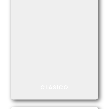
MACHA ESTÁ EN EL NORTE DE LA REGIÓN
ANDINA DE POTOSÍ, SU POBLACIÓN ES
ÚNICA, CONSERVA VIVA EL LEGADO DE SUS
ANCESTROS.
Ver Más
CLASICO