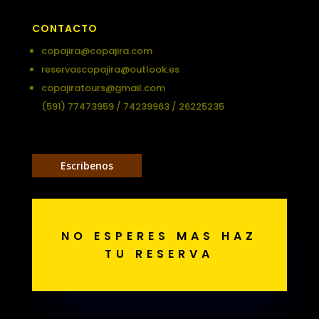
CONTACTO
copajira@copajira.com
reservascopajira@outlook.es
copajiratours@gmail.com
(591) 77473959 / 74239963 / 26225235
Escribenos
NO ESPERES MAS HAZ
TU RESERVA