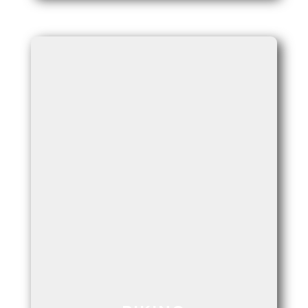
PASEAR EN BICICLETA POR LA RUTA DE LAS
HACIENDAS COLONIALES, ES DISFRUTAR
UN TRAMO DE 34 KM. SOBRE EL RIO DE LA
RIBERA
Ver Más