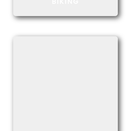
BIKING
CONOZCA LA ALTIPLANICIE DE CARLOS
MACHICADO, DONDE COMO UN GUARDIAN
LE CIRCUNDA SU EXTRAORDINARIO
NEVADO.
Ver Más