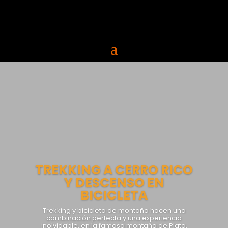
TREKKING A CERRO RICO
Y DESCENSO EN
BICICLETA
Trekking y bicicleta de montaña hacen una
combinación perfecta y una experiencia
inolvidable, en la famosa montaña de Plata,