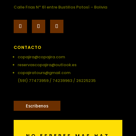
Calle Frias Nº 61 entre Bustillos Potosí – Bolivia
CONTACTO
copajira@copajira.com
reservascopajira@outlook.es
copajiratours@gmail.com
(591) 77473959 / 74239963 / 26225235
Escribenos
NO ESPERES MAS HAZ