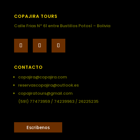
COPAJIRA TOURS
Calle Frias Nº 61 entre Bustillos Potosí – Bolivia
CONTACTO
copajira@copajira.com
reservascopajira@outlook.es
copajiratours@gmail.com
(591) 77473959 / 74239963 / 26225235
Escribenos