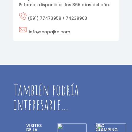
Estamos disponibles los 365 días del año.
(591) 77473959 / 74239963
info@copajira.com
También podría
interesarle…
VISITES
ÉCO
DE LA
GLAMPING