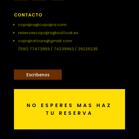
CONTACTO
copajira@copajira.com
reservascopajira@outlook.es
copajiratours@gmail.com
(591) 77473959 / 74239963 / 26225235
Escribenos
NO ESPERES MAS HAZ
TU RESERVA