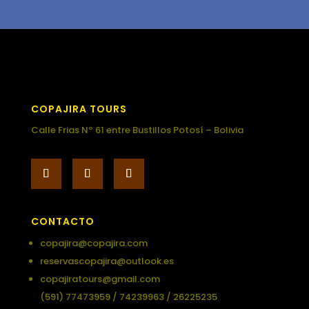
COPAJIRA TOURS
Calle Frias Nº 61 entre Bustillos Potosí – Bolivia
CONTACTO
copajira@copajira.com
reservascopajira@outlook.es
copajiratours@gmail.com
(591) 77473959 / 74239963 / 26225235