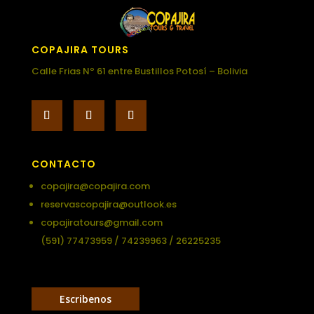
COPAJIRA TOURS
Calle Frias Nº 61 entre Bustillos Potosí – Bolivia
CONTACTO
copajira@copajira.com
reservascopajira@outlook.es
copajiratours@gmail.com
(591) 77473959 / 74239963 / 26225235
Escribenos