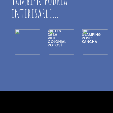
También podría
interesarle…
VISITES
ÉCO
DE LA
GLAMPING
VILLE –
ROSES
COLONIAL
KANCHA
POTOSÍ