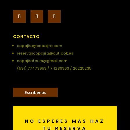
CONTACTO
copajira@copajira.com
reservascopajira@outlook.es
copajiratours@gmail.com
(591) 77473959 / 74239963 / 26225235
Escribenos
NO ESPERES MAS HAZ
TU RESERVA