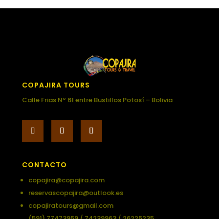
COPAJIRA TOURS
Calle Frias Nº 61 entre Bustillos Potosí – Bolivia
CONTACTO
copajira@copajira.com
reservascopajira@outlook.es
copajiratours@gmail.com
(591) 77473959 / 74239963 / 26225235