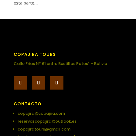
esta parte,...
COPAJIRA TOURS
Calle Frias Nº 61 entre Bustillos Potosí – Bolivia
CONTACTO
copajira@copajira.com
reservascopajira@outlook.es
copajiratours@gmail.com