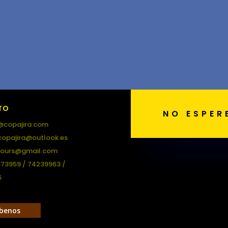
TO
NO ESPER
@copajira.com
copajira@outlook.es
tours@gmail.com
473959 / 74239963 /
5
ibenos