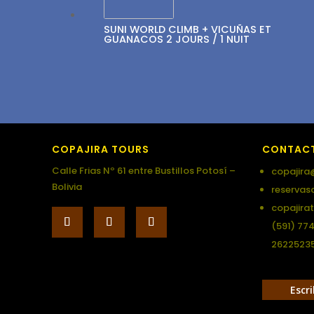
SUNI WORLD CLIMB + VICUÑAS ET
GUANACOS 2 JOURS / 1 NUIT
COPAJIRA TOURS
CONTAC
Calle Frias Nº 61 entre Bustillos Potosí –
copajira
Bolivia
reservas
copajira
(591) 77
2622523
Escr