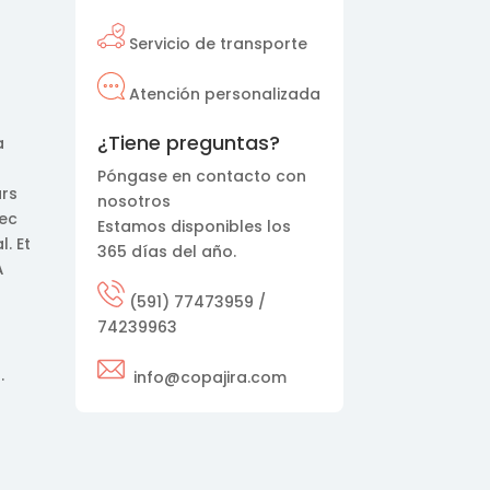
Servicio de transporte
Atención personalizada
¿Tiene preguntas?
a
Póngase en contacto con
urs
nosotros
vec
Estamos disponibles los
. Et
365 días del año.
À
(591) 77473959 /
74239963
.
info@copajira.com