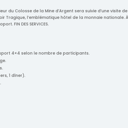
ieur du Colosse de la Mine d’Argent sera suivie d’une visite de
Manoir Tragique, l’emblématique hôtel de la monnaie nationale. 
roport. FIN DES SERVICES.
nsport 4×4 selon le nombre de participants.
ge.
s.
rs, 1 dîner).
.