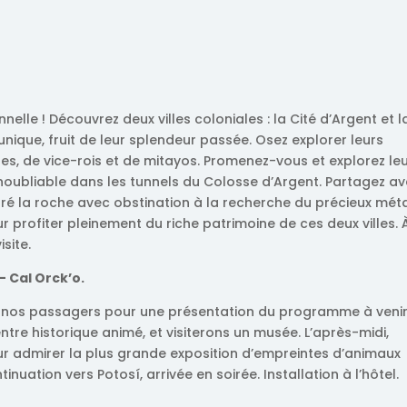
lle ! Découvrez deux villes coloniales : la Cité d’Argent et l
ique, fruit de leur splendeur passée. Osez explorer leurs
es, de vice-rois et de mitayos. Promenez-vous et explorez le
noubliable dans les tunnels du Colosse d’Argent. Partagez a
oré la roche avec obstination à la recherche du précieux métal
 profiter pleinement du riche patrimoine de ces deux villes. 
isite.
 – Cal
Orck’o.
ec nos passagers pour une présentation du programme à venir
ntre historique animé, et visiterons un musée. L’après-midi,
our admirer la plus grande exposition d’empreintes d’animaux
nuation vers Potosí, arrivée en soirée. Installation à l’hôtel.